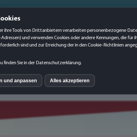
no translation found for err_nofullview (1)
Cookies
HOME
über uns
Online-Präsenz
Print
r ihre Tools von Drittanbietern verarbeiten personenbezogene Daten
Web-, Werbe-,
Grafik-
-Adressen) und verwenden Cookies oder andere Kennungen, die für i
forderlich sind und zur Erreichung der in den Cookie-Richtlinien an
u finden Sie in der Datenschutzerklärung.
sign
en und anpassen
Alles akzeptieren
S
mo (Piwik)
ube