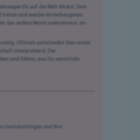
hrungen Du auf die Welt blickst. Dein
nd treten und welche im Verborgenen
 oder das andere Motiv wahrnimmst. Im
zeitig. Oftmals entscheidet Dein erster
haft interpretierst. Die
hen und fühlen, was Du vermitteln
zu berücksichtigen und ihre