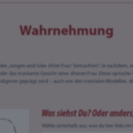
Wahrnehmung
der „Jungen und/oder Alten Frau“ betrachtet? Je nachdem, wi
er das markante Gesicht einer älteren Frau. Diese optische T
adigmen geprägt wird – auch von den mentalen Modellen, d
Was siehst Du? Oder anders,
Wähle unterhalb aus, was du hier links im B