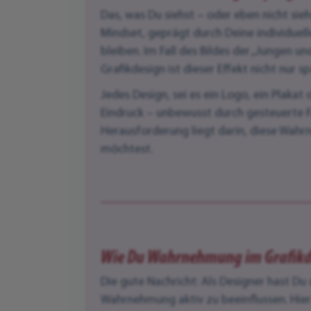
Das, was Du siehst – oder eben nicht sie
Mindset, geprägt durch Deine individuel
bleiben. Im Fall des Bildes der „Jungen 
Grafikdesign ist dieser Effekt nicht nur
Jedes Design, sei es ein Logo, ein Plaka
Eindruck – unbewusst durch gesteuerte F
Herausforderung liegt darin, diese Wahr
möchtest.
Wie Du Wahrnehmung im Grafikde
Die gute Nachricht: Als Designer hast Du
Wahrnehmung aktiv zu beeinflussen. Hier 