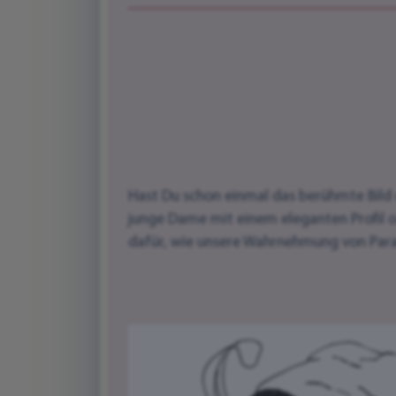
Hast Du schon einmal das berühmte Bild 
junge Dame mit einem eleganten Profil od
dafür, wie unsere Wahrnehmung von Par