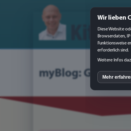
Wir lieben 
Diese Website ode
Browserdaten, IP
Funktionsweise er
erforderlich sind.
Weitere Infos daz
myBlog: Grafikde
Mehr erfahr
inCM
Mato
Yout