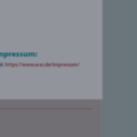
s Betrachters auf sich ziehen und ihr
, potenzielle Kunden zu erreichen und zu
lle bei der Schaffung einer starken
rten können Marken wiedererkennbar und
mpressum:
Stimmung zu vermitteln. Dies kann
nk:
https://www.uras.de/impressum/
ffen.
en transportieren und auf wichtige
n Kommunikation von Bedeutung.