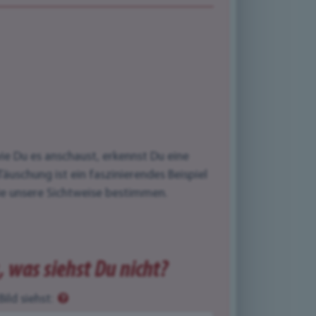
e Du es anschaust, erkennst Du eine
äuschung ist ein faszinierendes Beispiel
ie unsere Sichtweise bestimmen.
 was siehst Du nicht?
ild siehst: