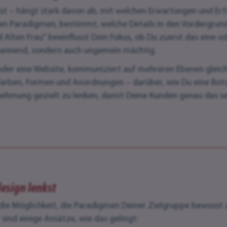
hst – hängt stark davon ab, mit welchen Erwartungen und Erfa
len Paradigmen, bestimmt, welche Details in den Vordergru
und Alten Frau“ beeinflusst Dein Fokus, ob Du zuerst das eine
 spannend, sondern auch ungemein mächtig.
t oder eine Website, kommuniziert auf mehreren Ebenen gleich
arben, Formen und Anordnungen – darüber, wie Du eine Botsc
nehmung gezielt zu lenken, damit Deine Kunden genau das se
sign lenkst
 die Möglichkeit, die Paradigmen Deiner Zielgruppe bewusst 
sind einige Ansätze, wie das gelingt: