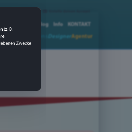
Login
|
Erstelle deinen Account
medien-Druck
Blog
Info
KONTAKT
 (z. B.
 & Kommunikations
Designer
Agentur
hre
gegebenen Zwecke