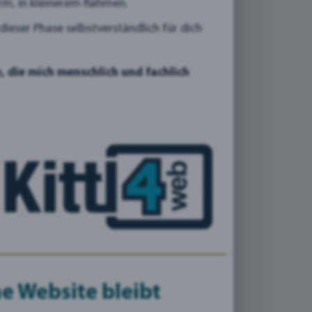
orm, in kleinerem Rahmen.
ieser Phase selbstverständlich für dich
, die mich menschlich und fachlich
Agentur
e Website bleibt