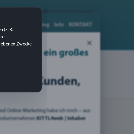
Login
|
Erstelle deinen Account
medien-Druck
Blog
Info
KONTAKT
 (z. B.
 & Kommunikations
Designer
Agentur
hre
×
gegebenen Zwecke
eb, sowie ein großes
en und Kunden,
und Online-Marketing habe ich mich – aus
inzelunternehmen
KITTL4web | Inhaber