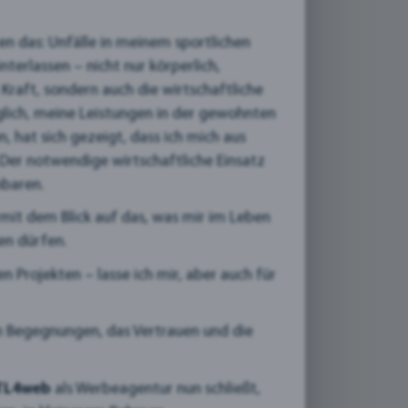
n das: Unfälle in meinem sportlichen
erlassen – nicht nur körperlich,
Kraft, sondern auch die wirtschaftliche
öglich, meine Leistungen in der gewohnten
, hat sich gezeigt, dass ich mich aus
er notwendige wirtschaftliche Einsatz
nbaren.
mit dem Blick auf das, was mir im Leben
en dürfen.
 Projekten – lasse ich mir, aber auch für
len Begegnungen, das Vertrauen und die
TL4web
als Werbeagentur nun schließt,