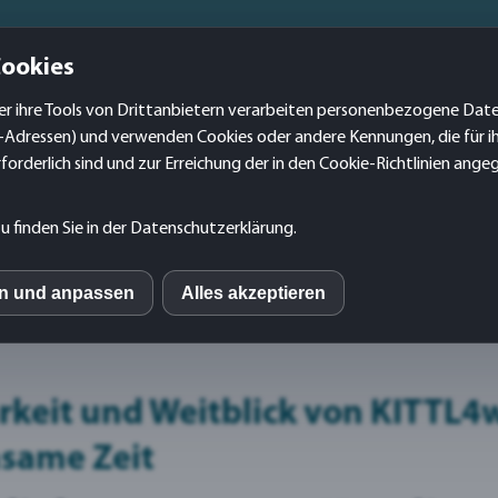
no translation found for err_nofullview (1)
Cookies
HOME
über uns
Online-Präsenz
Print
r ihre Tools von Drittanbietern verarbeiten personenbezogene Daten
Web-, Werbe-,
Grafik-
-Adressen) und verwenden Cookies oder andere Kennungen, die für i
forderlich sind und zur Erreichung der in den Cookie-Richtlinien an
u finden Sie in der Datenschutzerklärung.
klar vollflächig weiß
en und anpassen
Alles akzeptieren
S
mo (Piwik)
keit und Weitblick von KITTL4w
esign
/
Werbe – Schilder
/
Acryl-Schild glasklar vollflächig we
nsame Zeit
ube