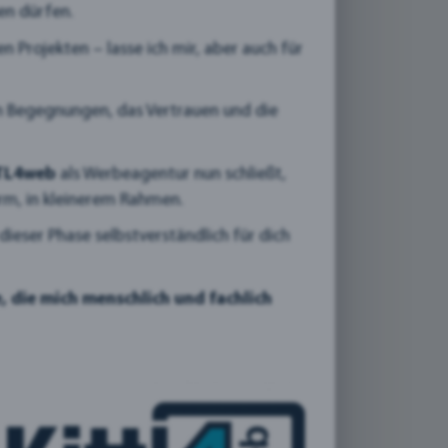
en dürfen.
 Projekten – lasse ich mir, aber auch für
len Begegnungen, das Vertrauen und die
Agentur
TL4web
als Werbeagentur nun schließt,
orm, in kleinerem Rahmen.
ieser Phase selbstverständlich für dich
, die mich menschlich und fachlich