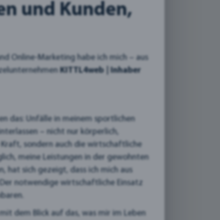
en und Kunden,
und Online-Marketing habe ich mich – aus
inzelunternehmen
KITTL4web | Inhaber
n das: Unfälle in meinem sportlichen
erlassen – nicht nur körperlich,
Kraft, sondern auch die wirtschaftliche
öglich, meine Leistungen in der gewohnten
, hat sich gezeigt, dass ich mich aus
er notwendige wirtschaftliche Einsatz
nbaren.
mit dem Blick auf das, was mir im Leben