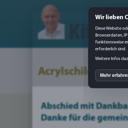
Wir lieben 
Diese Website ode
Browserdaten, IP
Funktionsweise er
erforderlich sind.
Weitere Infos daz
Acrylschilder glas
Mehr erfahr
inCM
Mato
Abschied mit Dankbar
Hier bin ich:
Printmedien-Druck
/
WERBE – D
Danke für die gemei
Yout