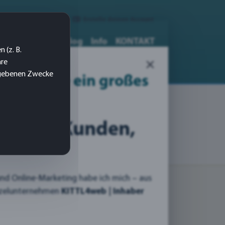
Login
|
Erstelle deinen Account
medien-Druck
Blog
Info
KONTAKT
 (z. B.
×
 & Kommunikations
Designer
Agentur
hre
gegebenen Zwecke
eb, sowie ein großes
en und Kunden,
und Online-Marketing habe ich mich – aus
inzelunternehmen
KITTL4web | Inhaber