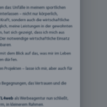
n das: Unfälle in meinem sportlichen
erlassen – nicht nur körperlich,
Kraft, sondern auch die wirtschaftliche
öglich, meine Leistungen in der gewohnten
, hat sich gezeigt, dass ich mich aus
er notwendige wirtschaftliche Einsatz
nbaren.
mit dem Blick auf das, was mir im Leben
en dürfen.
 Projekten – lasse ich mir, aber auch für
len Begegnungen, das Vertrauen und die
TL4web
als Werbeagentur nun schließt,
orm, in kleinerem Rahmen.