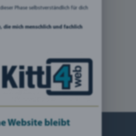
ieser Phase selbstverständlich für dich
, die mich menschlich und fachlich
Agentur
e Website bleibt