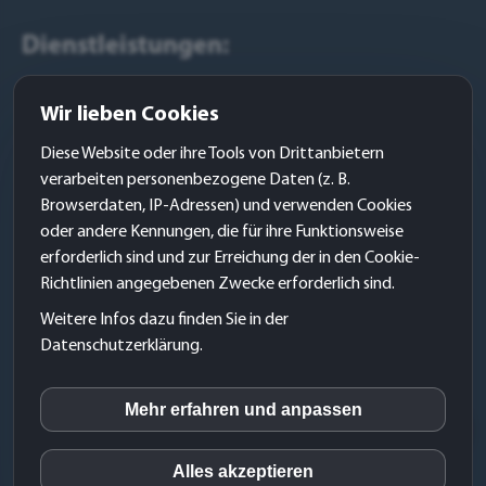
Dienstleistungen:
Websites
Wir lieben Cookies
WERBE – Design
Diese Website oder ihre Tools von Drittanbietern
verarbeiten personenbezogene Daten (z. B.
Grafik- & Logo – Design
Browserdaten, IP-Adressen) und verwenden Cookies
KommunikationsDesign
oder andere Kennungen, die für ihre Funktionsweise
erforderlich sind und zur Erreichung der in den Cookie-
Kundengewinnung
Richtlinien angegebenen Zwecke erforderlich sind.
Sitemap
Weitere Infos dazu finden Sie in der
Datenschutzerklärung.
© 2018-2024 by KITTL4web | Inh. Udo B. S. KITTL
Mehr erfahren und anpassen
inCMS
Home
|
Impressum
|
AGB
|
Datenschutz
|
Datenschutz-Einstellungen
|
Haftungsausschluss
|
Alles akzeptieren
Kontakt