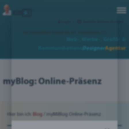
Login
|
Erstelle deinen Account
no translation found for err_nofullview (1)
Web-, Werbe-,
Grafik- &
Kommunikations
Designer
Agentur
myBlog: Online-Präsenz
Hier bin ich:
Blog
/
myMiBlog Online-Präsenz