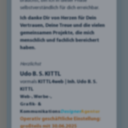
brauchst, bin ich in dieser Phase
selbstverständlich für dich erreichbar.
Ich danke Dir von Herzen für Dein
Vertrauen, Deine Treue und die vielen
gemeinsamen Projekte, die mich
menschlich und fachlich bereichert
haben.
Herzlichst
Eine starke Online-Präsenz ist für Unternehmen
im Bezirk Liezen heute wichtiger denn je. Egal
Udo B. S. KITTL
ob du ein gemütliches Gasthaus in den Bergen
vormals
KITTL4web | Inh. Udo B. S.
führst, eine innovative Praxis in der Stadt
KITTL
betreibst oder handwerkliche
Web-, Werbe-,
Meisterleistungen anbietest – eine gut
Grafik- &
gestaltete Website ist deine digitale
Kommunikations
Designer
Agentur
Visitenkarte und oft der erste Kontaktpunkt
Operativ geschäftliche Einstellung:
mit potenziellen Kunden.
großteils mit 30.06.2025