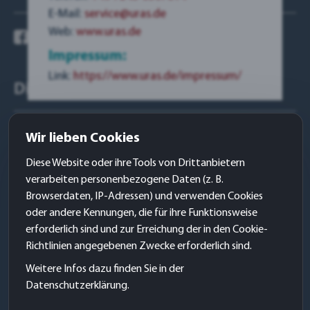
E-Mail:
service@uras.de
Web:
www.uras.de
Impressum:
Link:
https://www.uras.de/impressum/
Dienstleistungen:
Websites
Wir lieben Cookies
WERBE – Design
Diese Website oder ihre Tools von Drittanbietern
Grafik- & Logo – Design
verarbeiten personenbezogene Daten (z. B.
Browserdaten, IP-Adressen) und verwenden Cookies
KommunikationsDesign
oder andere Kennungen, die für ihre Funktionsweise
Kundengewinnung
erforderlich sind und zur Erreichung der in den Cookie-
Richtlinien angegebenen Zwecke erforderlich sind.
Sitemap
Weitere Infos dazu finden Sie in der
Datenschutzerklärung.