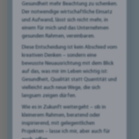
welche einfachen Maßnahmen Sie ergreifen
Gesundheit mehr Beachtung zu schenken.
können, um Ihre Website in den
Der notwendige wirtschaftliche Einsatz
Suchergebnissen nach oben zu bringen.
und Aufwand, lässt sich nicht mehr, in
einem für mich und das Unternehmen
Egal, ob Sie ein kleines Geschäft, einen
gesunden Rahmen, vereinbaren.
Handwerksbetrieb oder eine Praxis betreiben –
Diese Entscheidung ist kein Abschied vom
mit den richtigen SEO-Strategien können Sie
kreativen Denken – sondern eine
Ihre Website für Suchmaschinen optimieren und
bewusste Neuausrichtung mit dem Blick
so dafür sorgen, dass Ihre potenziellen Kunden
auf das, was mir im Leben wichtig ist:
Sie finden, wenn sie nach Ihren Produkten oder
Gesundheit, Qualität statt Quantität und
Dienstleistungen suchen. Ihre Online-
vielleicht auch neue Wege, die sich
Sichtbarkeit erhöhen, mehr Besucher auf Ihre
langsam zeigen dürfen.
Website locken und letztendlich Ihren Umsatz
Wie es in Zukunft weitergeht – ob in
steigern. Wir zeigen Ihnen, wie Sie relevante
kleinerem Rahmen, beratend oder
Keywords finden, hochwertige Inhalte erstellen
inspirierend, mit gelegentlichen
und Ihre Website für lokale Suchanfragen
Projekten – lasse ich mir, aber auch für
optimieren.