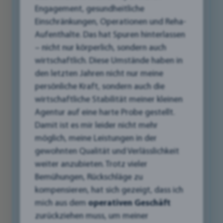
Engagement, gesundheitliche
Suchmaschinenoptimierung (SEO) – für viele
Einschränkungen, Operationen und Reha-
Kleinunternehmer klingt das nach einem
Aufenthalte. Das hat Spuren hinterlassen
undurchdringlichen Dschungel voller
– nicht nur körperlich, sondern auch
Fachbegriffe und komplizierter Strategien.
wirtschaftlich. Diese Umstände haben in
Doch keine Sorge, SEO muss kein Buch mit
den letzten Jahren nicht nur meine
sieben Siegeln sein! Gerade für Unternehmen in
persönliche Kraft, sondern auch die
der Stadt und im Bezirk aber auch im gesamten
wirtschaftliche Stabilität meiner kleinen
Liezen ist SEO ein mächtiges Werkzeug, um im
Agentur auf eine harte Probe gestellt.
Internet gefunden zu werden und neue Kunden
Damit ist es mir leider nicht mehr
zu gewinnen.
möglich, meine Leistungen in der
gewohnten Qualität und Verlässlichkeit
In diesem Artikel nehmen wir Sie an die Hand
weiter anzubieten. Trotz vieler
und führen Sie Schritt für Schritt in die
Bemühungen, Rückschläge zu
Grundlagen der Suchmaschinenoptimierung
kompensieren, hat sich gezeigt, dass ich
ein. Wir erklären Ihnen, warum SEO so wichtig
mich aus dem
operativen Geschäft
ist, wie Suchmaschinen funktionieren und
zurückziehen muss, um meiner