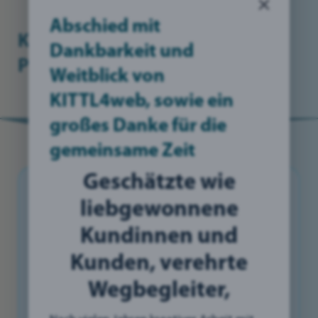
×
Abschied mit
KITTL4web steht für: "Online-
Dankbarkeit und
Präsenz"
Weitblick von
KITTL4web, sowie ein
großes Danke für die
gemeinsame Zeit
Geschätzte wie
"Online-Präsenz"
myMiBlog
liebgewonnene
Kundinnen und
Kunden, verehrte
Wegbegleiter,