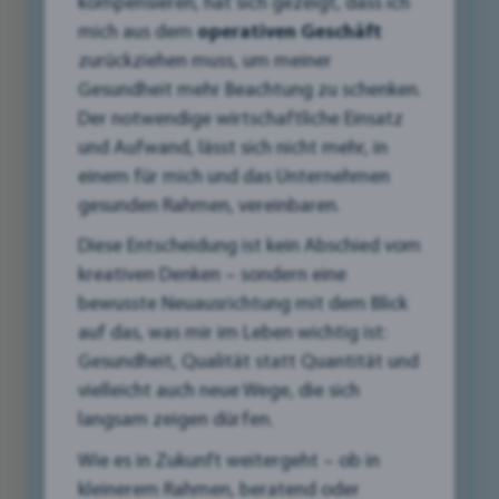
kompensieren, hat sich gezeigt, dass ich
In einer Zeit, in der das Internet unser Leben
mich aus dem
operativen Geschäft
prägt und die meisten Menschen online nach
zurückziehen muss, um meiner
Produkten und Dienstleistungen suchen, ist eine
Gesundheit mehr Beachtung zu schenken.
starke Online-Präsenz für regionale
Der notwendige wirtschaftliche Einsatz
Unternehmen hier in Liezen und unserem Bezirk
und Aufwand, lässt sich nicht mehr, in
kein "Nice-to-have", sondern eine absolute
einem für mich und das Unternehmen
Notwendigkeit. Doch was bedeutet das konkret
gesunden Rahmen, vereinbaren.
für Sie als Unternehmer?
Diese Entscheidung ist kein Abschied vom
kreativen Denken – sondern eine
In diesem Artikel werfen wir einen genaueren
bewusste Neuausrichtung mit dem Blick
Blick darauf, warum eine gut gepflegte Website
auf das, was mir im Leben wichtig ist:
und aktive Social-Media-Kanäle für Ihr
Gesundheit, Qualität statt Quantität und
regionales Geschäft so entscheidend sind. Wir
vielleicht auch neue Wege, die sich
zeigen Ihnen, wie Sie durch gezielte Online-
langsam zeigen dürfen.
Maßnahmen Ihre Sichtbarkeit in der Region
Wie es in Zukunft weitergeht – ob in
erhöhen, Vertrauen bei Ihren Kunden aufbauen
kleinerem Rahmen, beratend oder
und Ihre lokale Gemeinschaft stärken können.