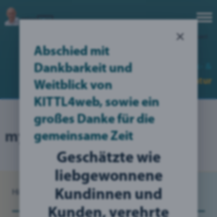
×
Login
|
Erstelle deinen Account
Abschied mit
no translation found for err_nofullview (1)
Web-, Werbe-,
Grafik- &
Dankbarkeit und
Kommunikations
Designer
Agentur
Weitblick von
KITTL4web, sowie ein
großes Danke für die
myBlog: Online-Präsenz
gemeinsame Zeit
Geschätzte wie
liebgewonnene
Kundinnen und
Hier bin ich:
Blog
/
myMiBlog Online-Präsenz
Kunden, verehrte