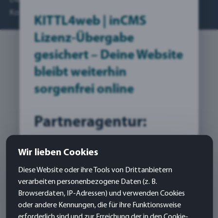
Kontakt
KITTL4web | inCMS
Lizenz-Übergabe
gesichert – Deine Website
bleibt weiterhin
sorgenfrei online
Partneragentur:
Firma:
Wir lieben Cookies
Marco Uras
Diese Website oder ihre Tools von Drittanbietern
IT-Beratung und Dienstleistung
verarbeiten personenbezogene Daten (z. B.
Brunnenstr.7a
Browserdaten, IP-Adressen) und verwenden Cookies
76275 Ettlingen
oder andere Kennungen, die für ihre Funktionsweise
erforderlich sind und zur Erreichung der in den Cookie-