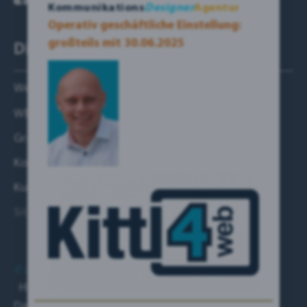
Kommunikations
Designer
Agentur
Operativ geschäftliche Einstellung:
großteils mit 30.06.2025
Dienstleistungen:
Websites
WERBE – Design
Grafik- & Logo – Design
KommunikationsDesign
Kundengewinnung
Sitemap
© 2018-2024 by KITTL4web | Inh. Udo B. S. KITTL
Home
|
Impressum
|
AGB
|
Datenschutz
|
Datenschutz-Einstellungen
|
Haftungsausschluss
|