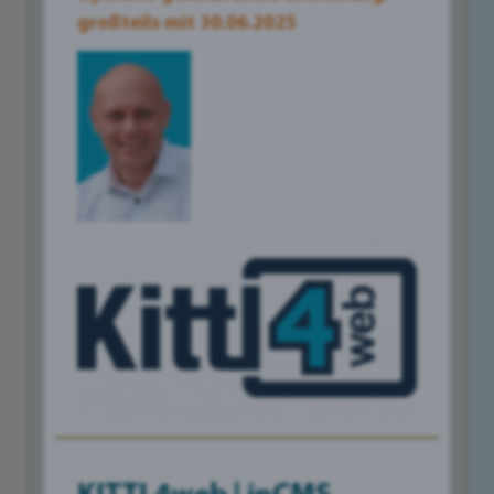
großteils mit 30.06.2025
In einer Zeit, in der Nachhaltigkeit immer mehr
an Bedeutung gewinnt, ist es für Unternehmen
in Liezen und Umgebung wichtiger denn je,
verantwortungsbewusst zu handeln. Und das