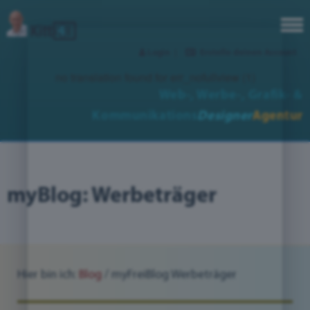
Login
|
Erstelle deinen Account
no translation found for err_nofullview (1)
Web-, Werbe-,
Grafik- &
Kommunikations
Designer
Agentur
myBlog: Werbeträger
Hier bin ich:
Blog
/
myFreiBlog Werbeträger