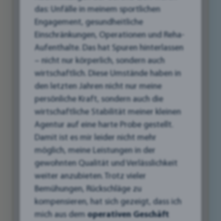
das: Unfälle in meinem sportlichen
Engagement, gesundheitliche
Einschränkungen, Operationen und Reha-
Aufenthalte. Das hat Spuren hinterlassen
– nicht nur körperlich, sondern auch
wirtschaftlich. Diese Umstände haben in
den letzten Jahren nicht nur meine
persönliche Kraft, sondern auch die
wirtschaftliche Stabilität meiner kleinen
Agentur auf eine harte Probe gestellt.
Damit ist es mir leider nicht mehr
möglich, meine Leistungen in der
gewohnten Qualität und Verlässlichkeit
In der immer wieder mal empfundenen
weiter anzubieten. Trotz vieler
eingeschlafenen Stadt Liezen, wo Kreativität
Bemühungen, Rückschläge zu
und Unternehmergeist Hand in Hand gehen
kompensieren, hat sich gezeigt, dass ich
könnten, suchen kreative Unternehmen stets
mich aus dem
operativen Geschäft
nach neuen Wegen, um ihre Marke zu