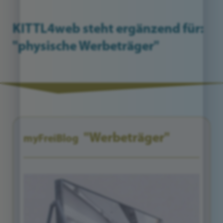
KITTL4web steht ergänzend für:
"physische Werbeträger"
"Werbeträger"
myFreiBlog