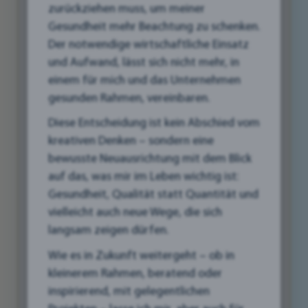
zurückziehen muss, um meiner
präsentieren und ihre Botschaft auf innovative
Gesundheit mehr Beachtung zu schenken.
Weise zu vermitteln. Hohlkammerplatten und
Der notwendige wirtschaftliche Einsatz
PVC-Hartschaumplatten eröffnen eine Welt
und Aufwand, lässt sich nicht mehr, in
voller Möglichkeiten für kreative
einem für mich und das Unternehmen
Werbelösungen, die sowohl funktional als auch
gesunden Rahmen, vereinbaren.
ästhetisch ansprechend sind.
Diese Entscheidung ist kein Abschied vom
Stell dir vor, deine Werbebotschaft prangt in
kreativen Denken – sondern eine
leuchtenden Farben auf einem robusten
bewusste Neuausrichtung mit dem Blick
Bauzaunbanner, z. B. auf dem Areal des
auf das, was mir im Leben wichtig ist:
ehemaligen Kastner & Öhler Areal, das die
Gesundheit, Qualität statt Quantität und
Blicke der Passanten auf sich zieht. Oder dein
vielleicht auch neue Wege, die sich
Firmenlogo wird auf einem eleganten PVC-
langsam zeigen dürfen.
Hartschaumschild präsentiert, das den
Wie es in Zukunft weitergeht – ob in
Eingangsbereich deines Geschäfts schmückt.
kleinerem Rahmen, beratend oder
Vielleicht möchtest du auch ein leichtes und
inspirierend, mit gelegentlichen
mobiles Display für eine Messe oder