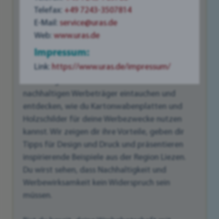
sondern bieten auch eine Vielzahl an kreativen
Telefax:
+49 7243-3507814
Gestaltungsmöglichkeiten. Sie ermöglichen es
E-Mail:
service@uras.de
dir, deine Marke auf eine einzigartige Weise zu
Web:
www.uras.de
präsentieren und gleichzeitig die Umwelt zu
Impressum:
schonen.
Link:
https://www.uras.de/impressum/
Lass uns gemeinsam in die Welt der
nachhaltigen Werbeträger eintauchen und
entdecken, wie du Kartonwabenplatten und
Holzschilder für deine Werbezwecke nutzen
kannst. Wir zeigen dir ihre Vorteile, geben dir
Tipps für Design und Druck und präsentieren
inspirierende Beispiele aus der Region Liezen.
Du wirst sehen, dass Nachhaltigkeit und
Werbewirksamkeit kein Widerspruch sein
müssen.