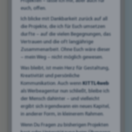
Projekten – lasse ich mir, aber auch für
Veranstaltung gestalten.
euch, offen.
Ich blicke mit Dankbarkeit zurück auf all
Mit Hohlkammerplatten und PVC-
die Projekte, die ich für Euch umsetzen
Hartschaumplatten sind deiner Kreativität
durfte – auf die vielen Begegnungen, das
keine Grenzen gesetzt. Diese vielseitigen
Vertrauen und die oft langjährige
Materialien bieten dir die Flexibilität, deine
Zusammenarbeit. Ohne Euch wäre dieser
individuellen Werbeideen umzusetzen und
– mein Weg – nicht möglich gewesen.
dabei von ihren zahlreichen Vorteilen zu
profitieren. Sie sind leicht, stabil, wetterfest
Was bleibt, ist mein Herz für Gestaltung,
und kosteneffizient – die perfekte Kombination
Kreativität und persönliche
für effektive und langlebige Werbung.
Kommunikation. Auch wenn
KITTL4web
als Werbeagentur nun schließt, bleibe ich
Lass uns gemeinsam in die Welt der kreativen
der Mensch dahinter – und vielleicht
Werbelösungen eintauchen und die vielfältigen
ergibt sich irgendwann ein neues Kapitel,
Möglichkeiten von Hohlkammerplatten und
in anderer Form, in kleinerem Rahmen.
PVC-Hartschaumplatten entdecken. Wir zeigen
Wenn Du Fragen zu bisherigen Projekten
dir inspirierende Beispiele, geben dir wertvolle