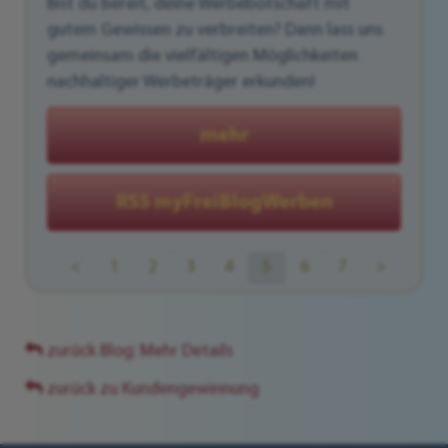
Bist du bereit, deine Werbebotschaft mit
gutem Gewissen zu verbreiten? Dann lass uns
gemeinsam die vielfältigen Möglichkeiten
nachhaltiger Werbeträger erkunden!
mehr
RSS myFreiBlogWerben
<
1
2
3
4
5
6
7
>
zurück Blog: Mehr Details
zurück zu Kundengewinnung