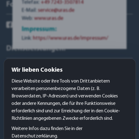
Telefax:
+49 7243-3507814
Folge mir auf:
E-Mail:
service@uras.de
Web:
www.uras.de
Impressum:
Link:
https://www.uras.de/impressum/
Dienstleistungen:
Websites
Wir lieben Cookies
WERBE – Design
Diese Website oder ihre Tools von Drittanbietern
Grafik- & Logo – Design
verarbeiten personenbezogene Daten (z. B.
Browserdaten, IP-Adressen) und verwenden Cookies
KommunikationsDesign
oder andere Kennungen, die für ihre Funktionsweise
Kundengewinnung
erforderlich sind und zur Erreichung der in den Cookie-
Richtlinien angegebenen Zwecke erforderlich sind.
Sitemap
Weitere Infos dazu finden Sie in der
Datenschutzerklärung.