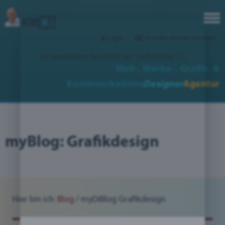
Login
|
Erstelle deinen Account
no translation found for err_nofullview (1)
Web-, Werbe-,
Grafik- &
Kommunikations
Designer
Agentur
myBlog: Grafikdesign
Hier bin ich:
Blog
/
myDiBlog Grafikdesign