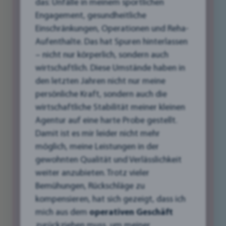
das: Unfälle in meinem sportlichen
Engagement, gesundheitliche
Einschränkungen, Operationen und Reha-
In der heutigen Geschäftswelt, in der der erste
Aufenthalte. Das hat Spuren hinterlassen
Eindruck oft digital stattfindet, kann gutes
– nicht nur körperlich, sondern auch
Grafikdesign den entscheidenden Unterschied
wirtschaftlich. Diese Umstände haben in
zwischen Erfolg und Misserfolg ausmachen.
den letzten Jahren nicht nur meine
Besonders für kleine Unternehmen hier in
persönliche Kraft, sondern auch die
Liezen und unserem Bezirk ist ein
wirtschaftliche Stabilität meiner kleinen
professionelles und ansprechendes Design ein
Agentur auf eine harte Probe gestellt.
mächtiges Werkzeug, um sich von der
Damit ist es mir leider nicht mehr
Konkurrenz abzuheben und neue Kunden zu
möglich, meine Leistungen in der
gewinnen.
gewohnten Qualität und Verlässlichkeit
weiter anzubieten. Trotz vieler
In diesem Artikel tauchen wir ein in die Welt des
Bemühungen, Rückschläge zu
Grafikdesigns und zeigen anhand inspirierender
kompensieren, hat sich gezeigt, dass ich
Fallstudien, wie lokale Unternehmen durch
mich aus dem
operativen Geschäft
gezielte Design-Strategien ihre Marke gestärkt,
zurückziehen muss, um meiner