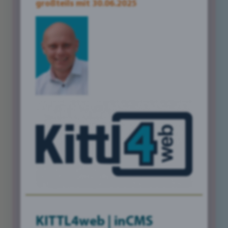
Doch was macht ein gutes Bild aus? Wie findet
großteils mit 30.06.2025
man die passenden Motive und wie setzt man
sie optimal in Szene? Und welche Rolle spielen
Infografiken, Flyer und Visitenkarten in der
heutigen Zeit?
In diesem Artikel werfen wir einen genaueren
Blick auf die Bedeutung von visuellen
Elementen in der Werbung und geben Ihnen
praktische Tipps und Tricks an die Hand, mit
denen Sie Ihre Werbematerialien aufwerten und
Ihre Zielgruppe begeistern können. Wir zeigen
Ihnen, wie Sie Bilder auswählen und bearbeiten,
Infografiken erstellen und Ihre Printprodukte
professionell gestalten.
Tauchen Sie ein in die Welt der visuellen
KITTL4web | inCMS