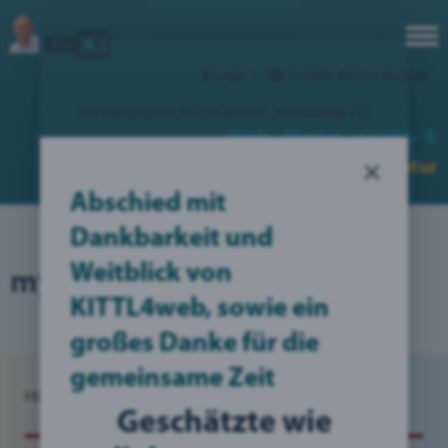
Login
|
Erstelle deinen Account
no translation found for err_nofullview (1)
Web-, Werbe-,
Grafik- &
×
Kommunikations
Designer
Agentur
Abschied mit
Dankbarkeit und
Weitblick von
myBlog: Grafikdesign
KITTL4web, sowie ein
großes Danke für die
gemeinsame Zeit
Hier bin ich:
Blog
/
myDiBlog Grafikdesign
Geschätzte wie