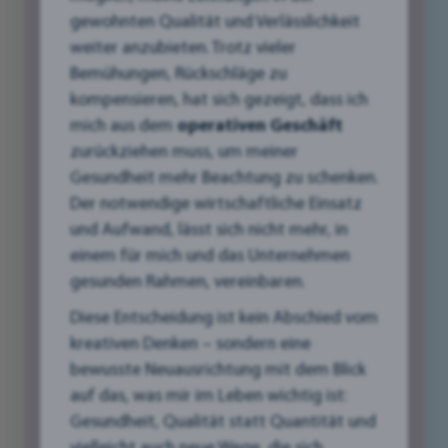
gewohnten Qualität und Verlässlichkeit
weiter anzubieten. Trotz vieler
Bemühungen, Rückschläge zu
kompensieren, hat sich gezeigt, dass ich
mich aus dem
operativen Geschäft
Wie interaktive Elemente, wie Animationen und
zurückziehen muss, um meiner
dynamische Grafiken, das Engagement der
Gesundheit mehr Beachtung zu schenken.
Nutzer erhöhen und die Marke zum Leben
Der notwendige wirtschaftliche Einsatz
erwecken können!
und Aufwand, lässt sich nicht mehr, in
einem für mich und das Unternehmen
Interaktives Grafikdesign ist die Zukunft – es
gesunden Rahmen, vereinbaren.
bringt Deine Marke zum Leben und schafft ein
Diese Entscheidung ist kein Abschied vom
Erlebnis, das Deine Kunden fesselt und
kreativen Denken – sondern eine
begeistert. Animationen und dynamische
bewusste Neuausrichtung mit dem Blick
Grafiken machen den Unterschied, wenn es
auf das, was mir im Leben wichtig ist:
darum geht, Aufmerksamkeit zu gewinnen und
Gesundheit, Qualität statt Quantität und
Nutzer zu binden. Erfahre, wie interaktiv Deine