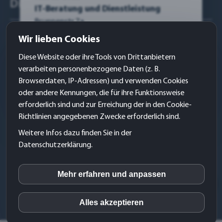
Dienstleistungen:
IT-Beratung und Dienstleistung
Brunnenstr.7a
Websites
76275 Ettlingen
Wir lieben Cookies
WERBE – Design
Kontakt
Diese Website oder ihre Tools von Drittanbietern
Telefon:
+49 7243-769780
Grafik- & Logo – Design
verarbeiten personenbezogene Daten (z. B.
Telefax:
+49 7243-3507814
Browserdaten, IP-Adressen) und verwenden Cookies
KommunikationsDesign
E-Mail:
service@uras.de
oder andere Kennungen, die für ihre Funktionsweise
Kundengewinnung
erforderlich sind und zur Erreichung der in den Cookie-
Web:
www.uras.de
Richtlinien angegebenen Zwecke erforderlich sind.
Impressum:
Sitemap
Weitere Infos dazu finden Sie in der
Link:
https://www.uras.de/impressum/
Datenschutzerklärung.
© 2018-2024 by KITTL4web | Inh. Udo B. S. KITTL
Mehr erfahren und anpassen
Home
|
Impressum
|
AGB
|
Datenschutz
|
inCMS
Datenschutz-Einstellungen
|
Haftungsausschluss
|
Alles akzeptieren
Kontakt
Matomo (Piwik)