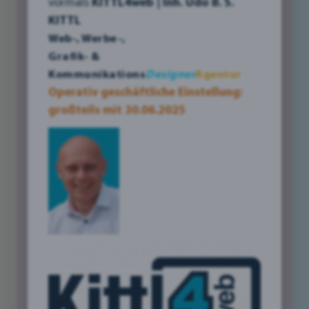
vormals
KITTL4web | Inh. Udo B. S.
Image Deines Unternehmens stärken kannst.
KITTL
Web-, Werbe-,
Mit der bewussten Wahl umweltfreundlicher
Grafik- &
Materialien und nachhaltiger Praktiken
Kommunikations
Designer
Agentur
gestaltest Du nicht nur Designs, sondern
Operativ geschäftliche Einstellung:
übernimmst aktiv Verantwortung für die
großteils mit 30.06.2025
Umwelt. Erfahre, wie Du mit kleinen,
wirkungsvollen Entscheidungen Deinen
ökologischen Fußabdruck minimierst und Deine
Marke gleichzeitig als nachhaltig und
zukunftsorientiert präsentierst.
Klicke hier unten auf den Link und entdecke
inspirierende Ansätze für eine
zukunftsorientierte Gestaltung!
mehr