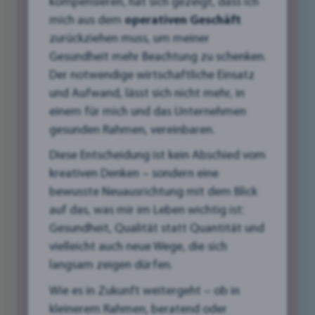
kompensieren, hat sich gezeigt, dass ich
mich aus dem
operativen Geschäft
zurückziehen muss, um meiner
Grafikdesign Logo Entwicklung:
Gesundheit mehr Beachtung zu schenken.
Dein Logo – Mehr als nur ein Symbol
Der notwendige wirtschaftliche Einsatz
und Aufwand, lässt sich nicht mehr, in
Ein gutes Logo ist das Aushängeschild Deiner
einem für mich und das Unternehmen
Marke und vermittelt auf den ersten Blick, wer
gesunden Rahmen, vereinbaren.
Du bist und wofür Dein Unternehmen steht.
Diese Entscheidung ist kein Abschied vom
Doch wie entsteht ein Logo, das Deine Werte
kreativen Denken – sondern eine
perfekt widerspiegelt und Deine Zielgruppe
bewusste Neuausrichtung mit dem Blick
anspricht? Erfahre, wie wir bei KITTL4web den
auf das, was mir im Leben wichtig ist:
Prozess der Logo-Entwicklung gestalten und
Gesundheit, Qualität statt Quantität und
worauf wir dabei besonders achten.
vielleicht auch neue Wege, die sich
langsam zeigen dürfen.
➡️ Klicke hier, um mehr zu erfahren!
Wie es in Zukunft weitergeht – ob in
mehr
kleinerem Rahmen, beratend oder