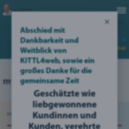
×
Login
|
Erstelle deinen Account
Abschied mit
no translation found for err_nofullview (1)
Web-, Werbe-,
Grafik- &
Dankbarkeit und
Kommunikations
Designer
Agentur
Weitblick von
KITTL4web, sowie ein
großes Danke für die
myBlog: Grafikdesign
gemeinsame Zeit
Geschätzte wie
liebgewonnene
Kundinnen und
Hier bin ich:
Blog
/
myDiBlog Grafikdesign
Kunden, verehrte