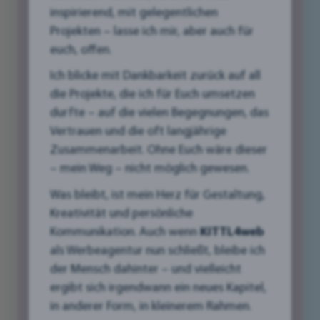
inspirierend, mit gelegentlichen
Projekten – lasse ich mir, aber auch für
Wahrnehmung: Was siehst
euch, offen.
du? Oder was siehst du nicht!
Ich blicke mit Dankbarkeit zurück auf all
12/11/2024
die Projekte, die ich für Euch umsetzen
durfte – auf die vielen Begegnungen, das
Vertrauen und die oft langjährige
Zusammenarbeit. Ohne Euch wäre dieser
– mein Weg – nicht möglich gewesen.
Was bleibt, ist mein Herz für Gestaltung,
Kreativität und persönliche
Kommunikation. Auch wenn
KITTL4web
als Werbeagentur nun schließt, bleibe ich
der Mensch dahinter – und vielleicht
ergibt sich irgendwann ein neues Kapitel,
in anderer Form, in kleinerem Rahmen.