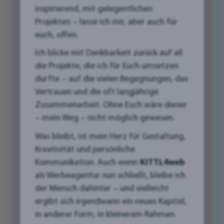
inspirierend, mit gelegentlichen
Projekten – lasse ich mir, aber auch für
Wahrnehmung: Was siehst
euch, offen.
du? Oder was siehst du nicht!
Ich blicke mit Dankbarkeit zurück auf all
12/11/2024
die Projekte, die ich für Euch umsetzen
durfte – auf die vielen Begegnungen, das
Vertrauen und die oft langjährige
Zusammenarbeit. Ohne Euch wäre dieser
– mein Weg – nicht möglich gewesen.
Was bleibt, ist mein Herz für Gestaltung,
Kreativität und persönliche
Kommunikation. Auch wenn
KITTL4web
als Werbeagentur nun schließt, bleibe ich
der Mensch dahinter – und vielleicht
ergibt sich irgendwann ein neues Kapitel,
in anderer Form, in kleinerem Rahmen.