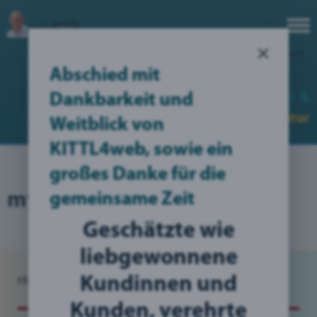
×
Login
|
Erstelle deinen Account
Abschied mit
no translation found for err_nofullview (1)
Web-, Werbe-,
Grafik- &
Dankbarkeit und
Kommunikations
Designer
Agentur
Weitblick von
KITTL4web, sowie ein
großes Danke für die
myBlog: Grafikdesign
gemeinsame Zeit
Geschätzte wie
liebgewonnene
Kundinnen und
Hier bin ich:
Blog
/
myDiBlog Grafikdesign
Kunden, verehrte