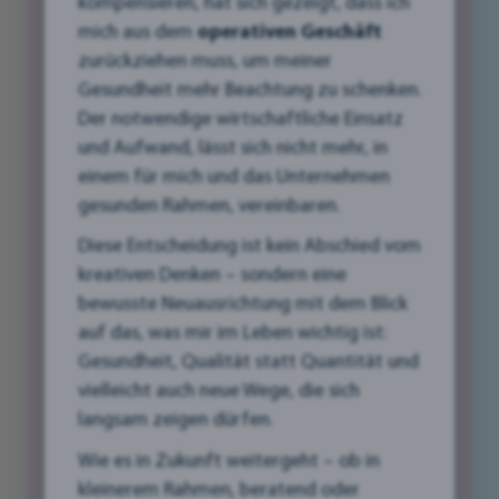
kompensieren, hat sich gezeigt, dass ich
mich aus dem
operativen Geschäft
zurückziehen muss, um meiner
Grafikdesign Logo Entwicklung:
Gesundheit mehr Beachtung zu schenken.
Dein Logo – Mehr als nur ein Symbol
Der notwendige wirtschaftliche Einsatz
und Aufwand, lässt sich nicht mehr, in
Ein gutes Logo ist das Aushängeschild Deiner
einem für mich und das Unternehmen
Marke und vermittelt auf den ersten Blick, wer
gesunden Rahmen, vereinbaren.
Du bist und wofür Dein Unternehmen steht.
Diese Entscheidung ist kein Abschied vom
Doch wie entsteht ein Logo, das Deine Werte
kreativen Denken – sondern eine
perfekt widerspiegelt und Deine Zielgruppe
bewusste Neuausrichtung mit dem Blick
anspricht? Erfahre, wie wir bei KITTL4web den
auf das, was mir im Leben wichtig ist:
Prozess der Logo-Entwicklung gestalten und
Gesundheit, Qualität statt Quantität und
worauf wir dabei besonders achten.
vielleicht auch neue Wege, die sich
langsam zeigen dürfen.
➡️ Klicke hier, um mehr zu erfahren!
Wie es in Zukunft weitergeht – ob in
mehr
kleinerem Rahmen, beratend oder